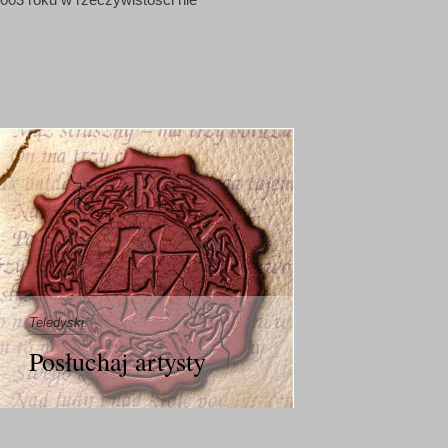
Teledyski
Posłuchaj artysty