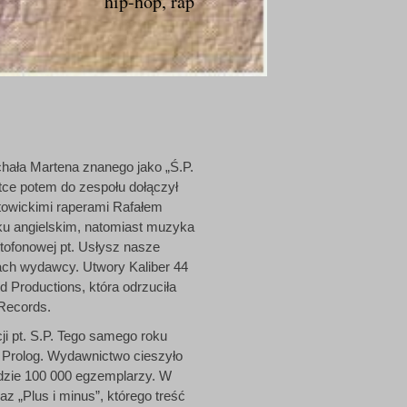
hip-hop, rap
chała Martena znanego jako „Ś.P.
ce potem do zespołu dołączył
towickimi raperami Rafałem
ku angielskim, natomiast muzyka
etofonowej pt. Usłysz nasze
iach wydawcy. Utwory Kaliber 44
 Productions, która odrzuciła
 Records.
ji pt. S.P. Tego samego roku
. Prolog. Wydawnictwo cieszyło
adzie 100 000 egzemplarzy. W
z „Plus i minus”, którego treść