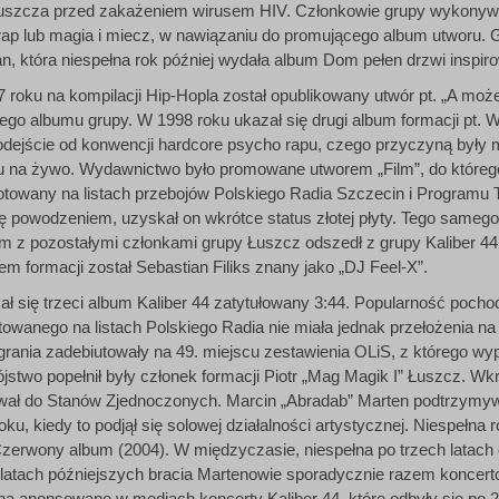
uszcza przed zakażeniem wirusem HIV. Członkowie grupy wykonywa
ap lub magia i miecz, w nawiązaniu do promującego album utworu. 
an, która niespełna rok później wydała album Dom pełen drzwi inspi
7 roku na kompilacji Hip-Hopla został opublikowany utwór pt. „A może 
ego albumu grupy. W 1998 roku ukazał się drugi album formacji pt. W
 odejście od konwencji hardcore psycho rapu, czego przyczyną były
u na żywo. Wydawnictwo było promowane utworem „Film”, do którego
otowany na listach przebojów Polskiego Radia Szczecin i Programu 
ię powodzeniem, uzyskał on wkrótce status złotej płyty. Tego same
ym z pozostałymi członkami grupy Łuszcz odszedł z grupy Kaliber 4
em formacji został Sebastian Filiks znany jako „DJ Feel-X”.
ł się trzeci album Kaliber 44 zatytułowany 3:44. Popularność pocho
otowanego na listach Polskiego Radia nie miała jednak przełożenia n
ania zadebiutowały na 49. miejscu zestawienia OLiS, z którego wyp
stwo popełnił były członek formacji Piotr „Mag Magik I” Łuszcz. Wk
ał do Stanów Zjednoczonych. Marcin „Abradab” Marten podtrzymyw
ku, kiedy to podjął się solowej działalności artystycznej. Niespełna 
 Czerwony album (2004). W międzyczasie, niespełna po trzech latach
 latach późniejszych bracia Martenowie sporadycznie razem koncer
a anonsowane w mediach koncerty Kaliber 44, które odbyły się po 2