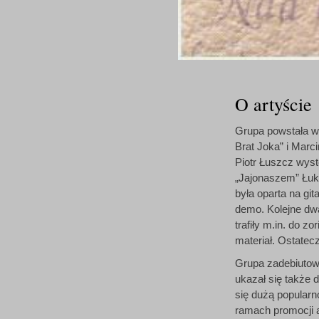
O artyście
Grupa powstała w 
Brat Joka” i Mar
Piotr Łuszcz wys
„Jajonaszem” Łuk
była oparta na gi
demo. Kolejne dwa
trafiły m.in. do 
materiał. Ostatecz
Grupa zadebiutowa
ukazał się także 
się dużą popularn
ramach promocji a