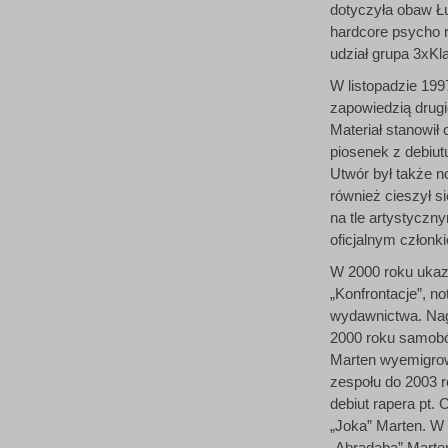
dotyczyła obaw Ł
hardcore psycho r
udział grupa 3xKl
W listopadzie 199
zapowiedzią drugi
Materiał stanowił
piosenek z debiut
Utwór był także n
również cieszył s
na tle artystyczn
oficjalnym członki
W 2000 roku ukaza
„Konfrontacje”, n
wydawnictwa. Nagr
2000 roku samobój
Marten wyemigrow
zespołu do 2003 ro
debiut rapera pt.
„Joka” Marten. W
„Abradaba” Marten