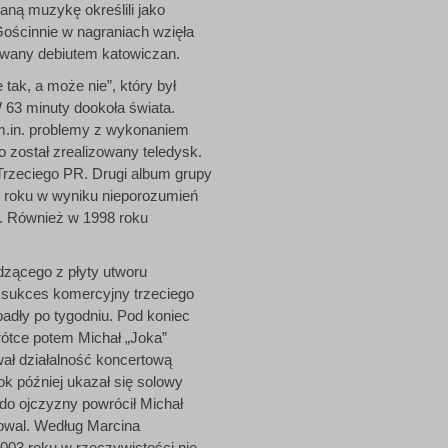
ną muzykę określili jako
Gościnnie w nagraniach wzięła
rowany debiutem katowiczan.
tak, a może nie”, który był
 63 minuty dookoła świata.
 m.in. problemy z wykonaniem
 został zrealizowany teledysk.
Trzeciego PR. Drugi album grupy
go roku w wyniku nieporozumień
4. Również w 1998 roku
dzącego z płyty utworu
a sukces komercyjny trzeciego
adły po tygodniu. Pod koniec
rótce potem Michał „Joka”
ał działalność koncertową
rok później ukazał się solowy
 do ojczyzny powrócił Michał
towal. Według Marcina
003 roku w rzeczywistości nie