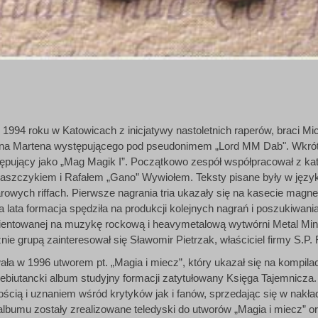
1994 roku w Katowicach z inicjatywy nastoletnich raperów, braci Mi
cina Martena występującego pod pseudonimem „Lord MM Dab". Wkrót
tępujący jako „Mag Magik I”. Początkowo zespół współpracował z ka
aszczykiem i Rafałem „Gano” Wywiołem. Teksty pisane były w języ
tarowych riffach. Pierwsze nagrania tria ukazały się na kasecie magn
 lata formacja spędziła na produkcji kolejnych nagrań i poszukiwan
zorientowanej na muzykę rockową i heavymetalową wytwórni Metal Mind
nie grupą zainteresował się Sławomir Pietrzak, właściciel firmy S.P.
ła w 1996 utworem pt. „Magia i miecz”, który ukazał się na kompilac
debiutancki album studyjny formacji zatytułowany Księga Tajemnicza
ością i uznaniem wśród krytyków jak i fanów, sprzedając się w nakł
lbumu zostały zrealizowane teledyski do utworów „Magia i miecz” ora